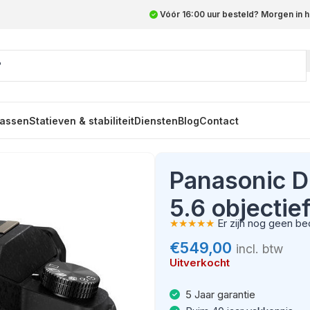
Vóór 16:00 uur besteld? Morgen in h
assen
Statieven & stabiliteit
Diensten
Blog
Contact
14-42mm f/3.5-5.6 objectief
Panasonic 
5.6 objectie
★★★★★
Er zijn nog geen be
€
549,00
incl. btw
Uitverkocht
5 Jaar garantie