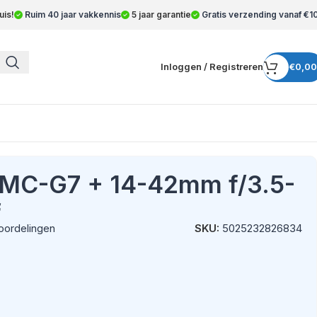
uis!
Ruim 40 jaar vakkennis
5 jaar garantie
Gratis verzending vanaf €1
Inloggen / Registreren
€
0,00
DMC-G7 + 14-42mm f/3.5-
f
oordelingen
SKU:
5025232826834