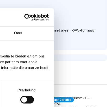
tie. Deze systeemcamera levert niet alleen RAW-formaat
Over
8 megapixel foto.
 media te bieden en om ons
de scherptediepte te vergelijken. Dit resulteert in
ze partners voor social
voorbij vliegen. Een bewegend onderwerp zet je met een
nformatie die u aan ze heeft
Marketing
x, zodat je altijd goed overzicht hebt over je onderwerp.
rantie
5 jaar Garantie
systeemcamera + 70-