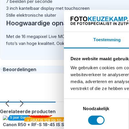
7 beelden per seconde
3 inch kantelbaar display met touchscreen
Stille elektronische sluiter
Hoogwaardige opnames met de Panason
Met de 16 megapixel Live MOS sensor van de Panasonic G7 ma
Toestemming
foto’s van hoge kwaliteit. Ook de 4K video’s zijn rijk aan det
Geavanceerde autofocus
Deze website maakt gebruik
We gebruiken cookies om cont
Beoordelingen
De ‘Depth From Defocus’- technologie van de Panasonic G7 voo
websiteverkeer te analyseren
absoluut scherpe prestaties tijdens het fotograferen en het 
media, adverteren en analys
snelheid van 7 fps op de plaat – de AF-tracking houdt het gema
verstrekt of die ze hebben v
Elektronische zoeker
BONUS – Vier
Toestemmingsselectie
ons nieuwe
Canon semi-
Noodzakelijk
pro
Gerelateerde producten
De Panasonic G7 is voorzien van een hoge resolutie elektronis
dealerschap
5 jaar Garantie
+ GRATIS 128 Gb SD card
+ GRATIS rugtas
Snelle en stille sluiter
Canon R50 + RF-S 18-45 IS STM
Nikon Z5 II + 24-105mm