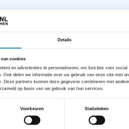
ic G7
ak je heldere opnames met een minimum aan ruis in iedere situa
Details
ails. Met behulp van 4K Photo converteer je videobeelden naar een 
 van cookies
ent en advertenties te personaliseren, om functies voor social
rspelt het scherpstelpunt door twee beelden met een verschillen
. Ook delen we informatie over uw gebruik van onze site met on
filmen. Ideaal voor het vastleggen van momenten die razendsnel 
e. Deze partners kunnen deze gegevens combineren met andere i
kkelijk bij.
erzameld op basis van uw gebruik van hun services.
Voorkeuren
Statistieken
che zoeker met 2.36 miljoen pixelpunten en een vergroting van 1.4
5 jaar Garantie
5 jaar Ga
 twv 159,95
 f/4.0-7.1
Nikon Z8 systeemcamera + 24-
Nikon Z8 