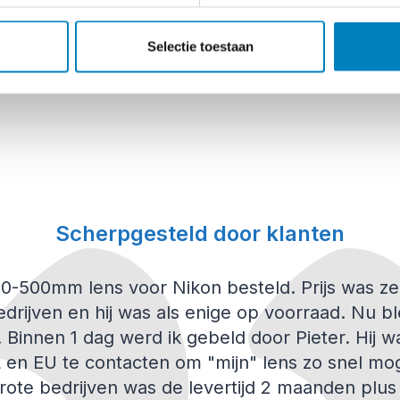
70mm f/2.8 S II
200mm f/2
sche sluiter is dusdanig stil dat je met de Panasonic G7 onopvall
Selectie toestaan
t sluitertijden tot wel 1/16000s.
€
7.299,00
€
7.498,00
incl. btw
jes verzorgd
untjes nagedacht: naast het kantelbare display met aanraakbedien
grijke opties zoals het instellen van het diafragma of de sluiterti
ellingen aan toe kunt wijzen.
Scherpgesteld door klanten
200-500mm lens voor Nikon besteld. Prijs was z
drijven en hij was als enige op voorraad. Nu bl
n. Binnen 1 dag werd ik gebeld door Pieter. Hij 
 en EU te contacten om "mijn" lens zo snel mog
 grote bedrijven was de levertijd 2 maanden plu