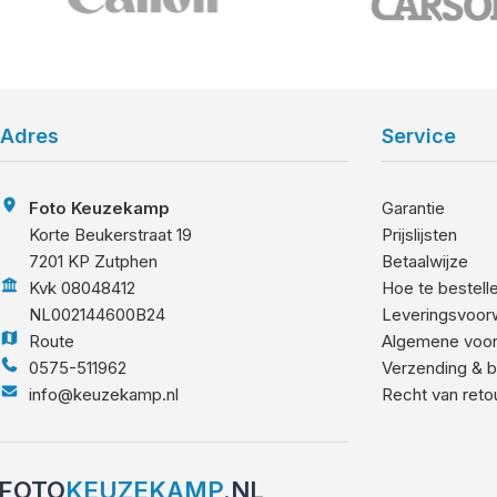
Adres
Service
Foto Keuzekamp
Garantie
Korte Beukerstraat 19
Prijslijsten
7201 KP Zutphen
Betaalwijze
Kvk 08048412
Hoe te bestell
NL002144600B24
Leveringsvoor
Route
Algemene voo
0575-511962
Verzending & b
info@keuzekamp.nl
Recht van reto
FOTO
KEUZEKAMP
.NL