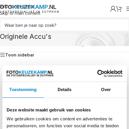
FOTO
Skip to navigation
KEUZEKAMP
.NL
E FOTOSPECIALIST IN ZUTPHEN
Skip to main content
Originele Accu's
Home
/
Accessoires
/
Accu's & Stroom
/
Originele Accu's
Toon sidebar
Toestemming
Details
Over
Deze website maakt gebruik van cookies
We gebruiken cookies om content en advertenties te
personaliseren, om functies voor social media te bieden