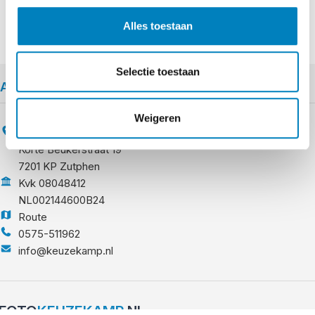
Alles toestaan
Selectie toestaan
Adres
Weigeren
Foto Keuzekamp
Korte Beukerstraat 19
7201 KP Zutphen
Kvk 08048412
NL002144600B24
Route
0575-511962
info@keuzekamp.nl
FOTO
KEUZEKAMP
.NL