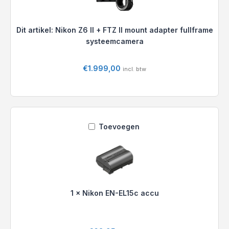
FTZ
ll
mount
Dit artikel:
Nikon Z6 II + FTZ ll mount adapter fullframe
adapter
systeemcamera
fullframe
systeemcamera
€
1.999,00
incl. btw
Nikon
EN-
EL15c
accu
1
×
Nikon EN-EL15c accu