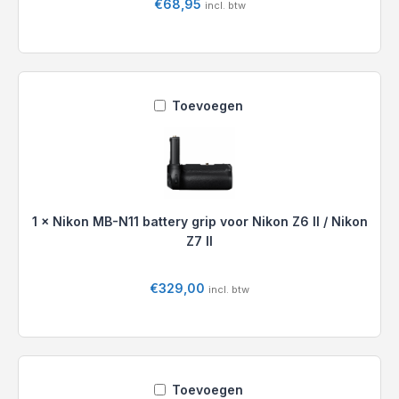
€
68,95
incl. btw
Nikon
MB-
N11
battery
grip
voor
Nikon
1
×
Nikon MB-N11 battery grip voor Nikon Z6 II / Nikon
Z6
Z7 II
II
/
€
329,00
incl. btw
Nikon
Z7
II
GGS