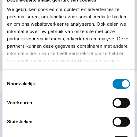
Z
U3
200MB/s geheugenkaart
9
We gebruiken cookies om content en advertenties te
V30
personaliseren, om functies voor social media te bieden
200MB/s
€
49,95
incl. btw
geheugenkaart
en om ons websiteverkeer te analyseren. Ook delen we
informatie over uw gebruik van onze site met onze
partners voor social media, adverteren en analyse. Deze
partners kunnen deze gegevens combineren met andere
VOEG SELECTIE(S) TOE
informatie die u aan ze heeft verstrekt of die ze hebben
verzameld op basis van uw gebruik van hun services.
Toestemmingsselectie
Noodzakelijk
Voorkeuren
Nikon Z6 II + FTZ ll mount
adapter fullframe
Statistieken
systeemcamera