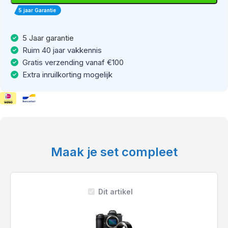
5 jaar Garantie
5 Jaar garantie
Ruim 40 jaar vakkennis
Gratis verzending vanaf €100
Extra inruilkorting mogelijk
Maak je set compleet
Nikon
Z6
II
+