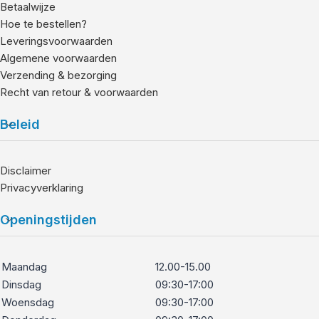
Betaalwijze
op een externe recorder opnemen.
Hoe te bestellen?
Leveringsvoorwaarden
Hybrid Log Gamma (HLG)
Algemene voorwaarden
Verzending & bezorging
Tijdrovende kleurverbetering is niet meer nodig en je
Recht van retour & voorwaarden
kunt video-opnamen maken die direct kunnen worden
weergegeven op HDR-beeldschermen. De HLG-
Beleid
opname-indeling van de camera behoudt meer details,
een groter dynamisch bereik en meer contrast: er is
geen nabewerking vereist.
Disclaimer
Privacyverklaring
Robuuste constructie
Openingstijden
Doe stof opwaaien in smalle straatjes. Klauter over
bergpaden. Fotografeer aan de waterkant. Met een
body van een supersterke, lichtgewicht
Maandag
12.00-15.00
magnesiumlegering is de Z 6II gemakkelijk mee te
Dinsdag
09:30-17:00
nemen en robuust genoeg om bestand te zijn tegen
Woensdag
09:30-17:00
elke locatie. De camera is volledig afgedicht tegen