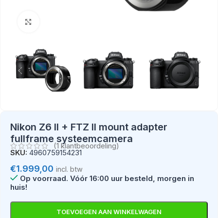
Klik om te vergroten
Nikon Z6 II + FTZ ll mount adapter
fullframe systeemcamera
(
1
klantbeoordeling)
SKU:
4960759154231
€
1.999,00
incl. btw
Op voorraad
TOEVOEGEN AAN WINKELWAGEN