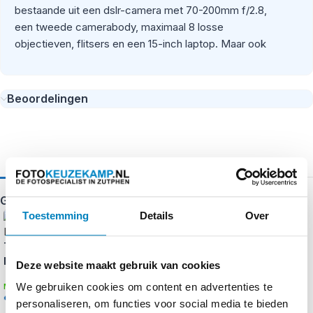
bestaande uit een dslr-camera met 70-200mm f/2.8,
een tweede camerabody, maximaal 8 losse
objectieven, flitsers en een 15-inch laptop. Maar ook
een DJI Mavic drone past er perfect in. Natuurlijk is er
ook volop ruimte voor de nodige accessoires.
Beoordelingen
Veelzijdige camerarugzak voor
fotografen en filmers
De ProTactic BP 450AW II camerarugzak is bewust
ontwikkeld voor fotografen en filmmakers die blind
moeten kunnen vertrouwen op de bedrijfszekerheid
Gerelateerde producten
en veelzijdigheid van hun uitrusting. Dankzij de
Toestemming
Details
Over
toegangspunten aan de bovenkant, de zijkanten en de
Think Tank BackLight Sprint
achterkant kan de fotograaf snel en probleemloos bij
Montane 15L Green
Think Tank DarkLight
zijn apparatuur. Via de veilige opening tegen het
Deze website maakt gebruik van cookies
Backpack 14L Montane
lichaam heb je een uitstekende toegang tot het
We gebruiken cookies om content en advertenties te
Green
€
169,95
gepolsterde interieur met de gepatenteerde MaxFit
incl. btw
personaliseren, om functies voor social media te bieden
€
199,00