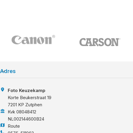
gehangen worden. Die bieden extra ruimte voor kleine
accessoires en persoonlijke spullen zoals bijvoorbeeld
een mobiele telefoon of een zonnebril.
Adres
Foto Keuzekamp
Korte Beukerstraat 19
7201 KP Zutphen
Kvk 08048412
NL002144600B24
Route