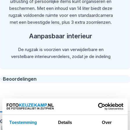
uitrusting of persoonlijke items kunt organiseren en
beschermen. Met een inhoud van 14 liter biedt deze
rugzak voldoende ruimte voor een standaardcamera
met een bevestigde lens, plus 3 extra zoomlenzen.
Aanpasbaar interieur
De rugzak is voorzien van verwijderbare en
verstelbare interieurverdelers, zodat je de indeling
eenvoudig kunt aanpassen aan jouw specifieke
apparatuur. Dit zorgt ervoor dat je apparatuur veilig en
georganiseerd blijft, ongeacht de situatie.
Beoordelingen
Comfortabel en praktisch ontwerp
De DarkLight Backpack 14L is ontworpen met jouw
comfort in gedachten. De gevoerde schouderbanden
en een harnas met luchtdoorlatend mesh-materiaal
Gerelateerde producten
Toestemming
Details
Over
zorgen voor een comfortabele draagervaring, zelfs