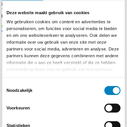
tijdens lange dagen. Voor extra stabiliteit is er een
afneembare heupriem inbegrepen.
Think Tank BackLight Sprint
Think Tank DarkLight
Deze website maakt gebruik van cookies
Montane 15L Green
Backpack 14L Zwart
Reisvriendelijke functionaliteit
We gebruiken cookies om content en advertenties te
personaliseren, om functies voor social media te bieden
€
169,95
€
199,00
incl. btw
en om ons websiteverkeer te analyseren. Ook delen we
Voor extra gemak tijdens het reizen kun je de rugzak
€
149,95
incl. btw
TOEVOEGEN AAN WINKELWAGEN
informatie over uw gebruik van onze site met onze
eenvoudig bevestigen aan de handgreep van je
TOEVOEGEN AAN WINKELWAGEN
partners voor social media, adverteren en analyse. Deze
rolkoffer dankzij de handige trolley-sleeve aan de
partners kunnen deze gegevens combineren met andere
achterzijde. Dit maakt de rugzak een perfecte keuze
informatie die u aan ze heeft verstrekt of die ze hebben
voor zowel dagelijkse als internationale avonturen.
verzameld op basis van uw gebruik van hun services.
Toestemmingsselectie
Noodzakelijk
Voorkeuren
Scherpgesteld door klanten
Statistieken