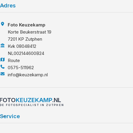
Adres
Foto Keuzekamp
Korte Beukerstraat 19
7201 KP Zutphen
Kvk 08048412
NL002144600B24
Route
0575-511962
info@keuzekamp.nl
FOTO
KEUZEKAMP
.NL
DE FOTOSPECIALIST IN ZUTPHEN
Service