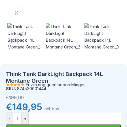
Klik om te vergroten
Think Tank DarkLight Backpack 14L
Montane Green
★★★★★
Er zijn nog geen beoordelingen
SKU:
874530001444
€
199,00
€
149,95
incl. btw
-
+