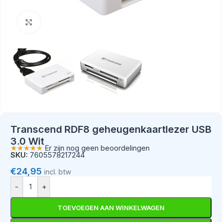
Klik om te vergroten
Transcend RDF8 geheugenkaartlezer USB
3.0 Wit
★★★★★
Er zijn nog geen beoordelingen
SKU:
7605578217244
€
24,95
incl. btw
-
+
TOEVOEGEN AAN WINKELWAGEN