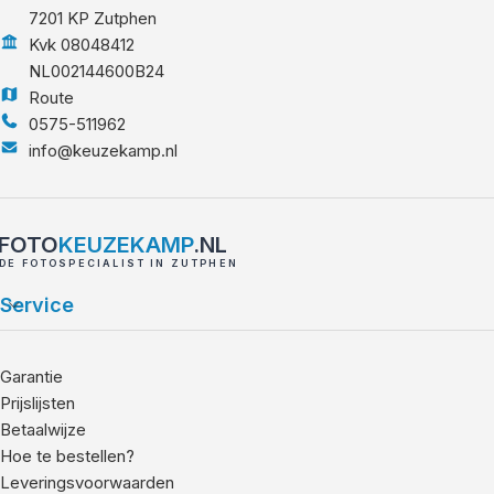
7201 KP Zutphen
Kvk 08048412
NL002144600B24
Route
0575-511962
info@keuzekamp.nl
FOTO
KEUZEKAMP
.NL
DE FOTOSPECIALIST IN ZUTPHEN
Service
Garantie
Prijslijsten
Betaalwijze
Hoe te bestellen?
Leveringsvoorwaarden