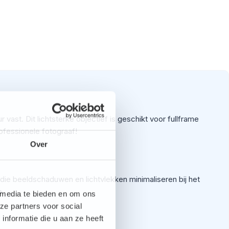
 vast. Dit lichtsterke objectief is geschikt voor fullframe
ofessionele fotograaf!
Over
die beeldschaduwen en lichtvlekken minimaliseren bij het
p.
 media te bieden en om ons
ze partners voor social
nformatie die u aan ze heeft