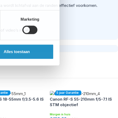
ma wordt lichtafval aan de randen effectief voorkomen.
Marketing
 of video’s maakt.
Alles toestaan
ge optische prestaties en resoluties verzekeren je van
is niet meer nodig.
n stof- en waterafstotend ontwerp te verzekeren. Op die
rantie
5 jaar Garantie
 18-55mm f/3.5-5.6 IS
Canon RF-S 55-210mm f/5-7.1 IS
f
STM objectief