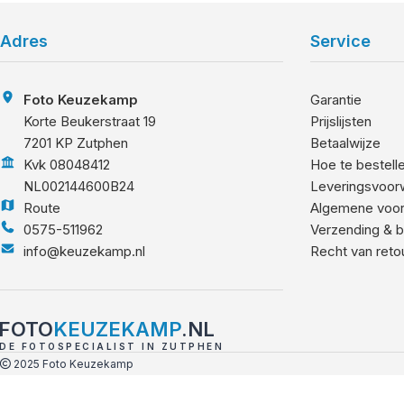
Adres
Service
Foto Keuzekamp
Garantie
Korte Beukerstraat 19
Prijslijsten
7201 KP Zutphen
Betaalwijze
Kvk 08048412
Hoe te bestell
NL002144600B24
Leveringsvoor
Route
Algemene voo
0575-511962
Verzending & b
info@keuzekamp.nl
Recht van reto
FOTO
KEUZEKAMP
.NL
DE FOTOSPECIALIST IN ZUTPHEN
2025 Foto Keuzekamp