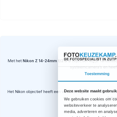
Met het
Nikon Z 14-24mm f/2.8 S
objectief leg je fantastis
systeemcamera’s en heeft 
Toestemming
Deze website maakt gebruik
Het Nikon objectief heeft een vast diafragma van f/2.8 en i
fotog
We gebruiken cookies om cont
websiteverkeer te analyseren
media, adverteren en analys