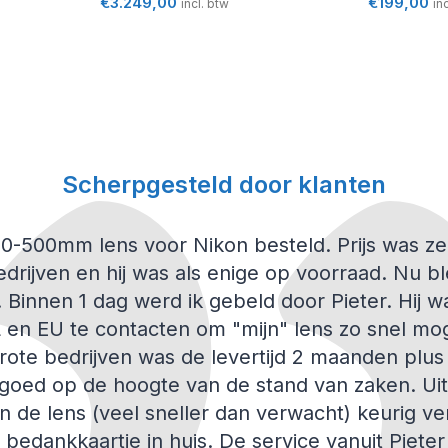
€
3.249,00
€
199,00
incl. btw
in
Scherpgesteld door klanten
200-500mm lens voor Nikon besteld. Prijs was z
drijven en hij was als enige op voorraad. Nu bl
n. Binnen 1 dag werd ik gebeld door Pieter. Hij 
 en EU te contacten om "mijn" lens zo snel mog
 grote bedrijven was de levertijd 2 maanden plu
j goed op de hoogte van de stand van zaken. Uit
n de lens (veel sneller dan verwacht) keurig v
edankkaartje in huis. De service vanuit Pieter