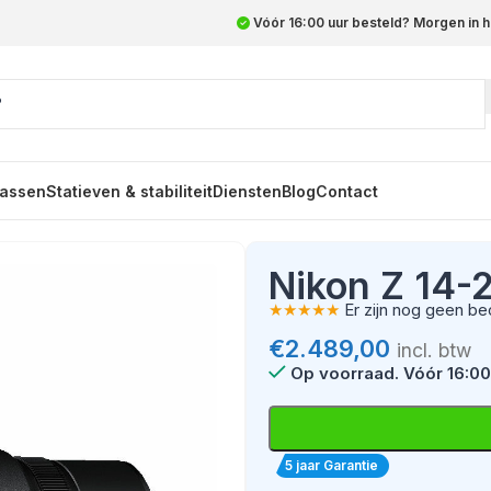
Vóór 16:00 uur besteld? Morgen in h
assen
Statieven & stabiliteit
Diensten
Blog
Contact
/2.8 S objectief
Nikon Z 14-
★★★★★
Er zijn nog geen be
€
2.489,00
incl. btw
Op voorraad
5 jaar Garantie