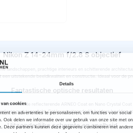
Nikon Z 14-24mm f/2.8 S objectief
che landschappen, prachtige interieurs en schitterende architectuur
een uitstekende beeldkwaliteit en constructie. Ideaal voor de pr
Details
Fantastische optische resultaten
 van cookies
s voorzien van de reflecterende ARNEO Coat en Nano Crystal Coat 
raferen met tegenlicht. Dat levert uitzonderlijk heldere beelden o
ent en advertenties te personaliseren, om functies voor social
. Ook delen we informatie over uw gebruik van onze site met on
Uitzonderlijke scherpte en snelheid
e. Deze partners kunnen deze gegevens combineren met andere i