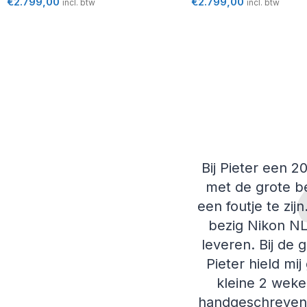
€
2.799,00
€
2.799,00
incl. btw
incl. btw
Bij Pieter een 
met de grote be
een foutje te zij
bezig Nikon NL
leveren. Bij de
Pieter hield mi
kleine 2 weke
handgeschreven b