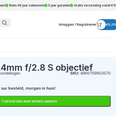
uis!
Ruim 40 jaar vakkennis
5 jaar garantie
Gratis verzending vanaf €1
Inloggen / Registreren
€
0,00
24mm f/2.8 S objectief
oordelingen
SKU:
4960759903570
TOEVOEGEN AAN WINKELWAGEN