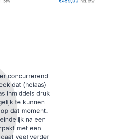
€
459,00
cl. btw
incl. btw
eer concurrerend
Geweldige ervaring met dez
eek dat (helaas)
goede advisering en bij 
was inmiddels druk
verschillen met mijn vor
elijk te kunnen
n
s op dat moment.
eindelijk na een
erpakt met een
 gaat veel verder