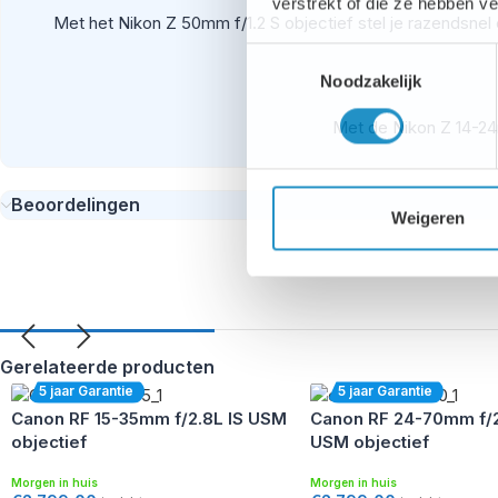
verstrekt of die ze hebben v
Met het Nikon Z 50mm f/1.2 S objectief stel je razendsnel
Toestemmingsselectie
Noodzakelijk
Met de Nikon Z 14-24m
Beoordelingen
Weigeren
Gebruik de Nikon Z 14-24mm f/2.8 S lens zonder problemen 
fijne details rond lich
Het objectief heeft een uitermate duurzame constructie. Al
Gerelateerde producten
5 jaar Garantie
5 jaar Garantie
Canon RF 15-35mm f/2.8L IS USM
Canon RF 24-70mm f/2
objectief
USM objectief