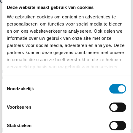
Gerelateerde producten
Deze website maakt gebruik van cookies
We gebruiken cookies om content en advertenties te
personaliseren, om functies voor social media te bieden
en om ons websiteverkeer te analyseren. Ook delen we
informatie over uw gebruik van onze site met onze
partners voor social media, adverteren en analyse. Deze
partners kunnen deze gegevens combineren met andere
informatie die u aan ze heeft verstrekt of die ze hebben
verzameld op basis van uw gebruik van hun services.
Kenko ZXII protector filter
Kenko ZXII protector filter
82mm
77mm
Toestemmingsselectie
Noodzakelijk
€
109,95
€
94,95
incl. btw
incl. btw
TOEVOEGEN AAN WINKELWAGEN
TOEVOEGEN AAN WINKELWAGEN
Scherpgesteld door klanten
Voorkeuren
Bij Pieter een 200-500mm lens voor Nikon besteld.
Statistieken
Prijs was zeer concurrerend met de grote bedrijven en