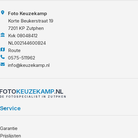
Foto Keuzekamp
Korte Beukerstraat 19
7201 KP Zutphen
Kvk 08048412
NL002144600B24
Route
0575-511962
info@keuzekamp.nl
FOTO
KEUZEKAMP
.NL
DE FOTOSPECIALIST IN ZUTPHEN
Service
Garantie
Prijslijsten