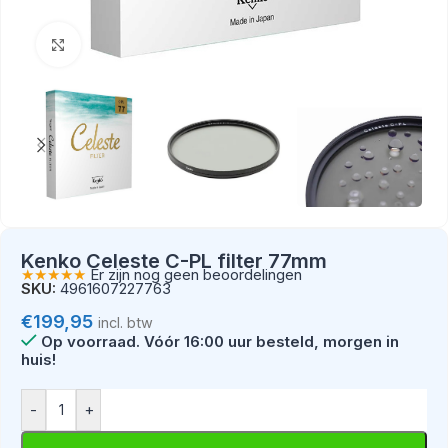
Klik om te vergroten
Kenko Celeste C-PL filter 77mm
★★★★★
Er zijn nog geen beoordelingen
SKU:
4961607227763
€
199,95
incl. btw
Op voorraad
-
+