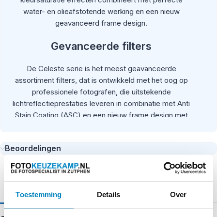
water- en olieafstotende werking en een nieuw
geavanceerd frame design.
Gevanceerde filters
De Celeste serie is het meest geavanceerde
assortiment filters, dat is ontwikkeld met het oog op
professionele fotografen, die uitstekende
lichtreflectieprestaties leveren in combinatie met Anti
Stain Coating (ASC) en een nieuw frame design met
hoge ergonomische kwaliteiten. Celeste filters belooft
tevredenheid voor alle professionele fotografen met
Beoordelingen
de hoogste eisen aan de kwaliteit en de
onderhoudsroutine. De Celeste filter serie garandeert
geen negatieve interferentie met het licht.
Toestemming
Details
Over