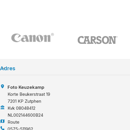
Adres
Foto Keuzekamp
Korte Beukerstraat 19
7201 KP Zutphen
Kvk 08048412
NL002144600B24
Route
0575-511962