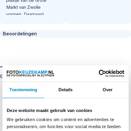
plaatje van de Grote
Markt van Zwolle
vormen. Daarnaast
ziet u Zwolle vanuit
een nieuw
Beoordelingen
perspectief. De
puzzel is bovendien
heel geschikt voor
zowel beginnende als
ervaren puzzelaars.
Aangezien de puzzel
Gerelateerde producten
een standaard
formaat heeft kunt u
Toestemming
Details
Over
het resultaat inlijsten
en aan de muur
hangen. Jong en oud
Deze website maakt gebruik van cookies
zullen gegarandeerd
genieten van deze
We gebruiken cookies om content en advertenties te
puzzel van de Grote
personaliseren, om functies voor social media te bieden